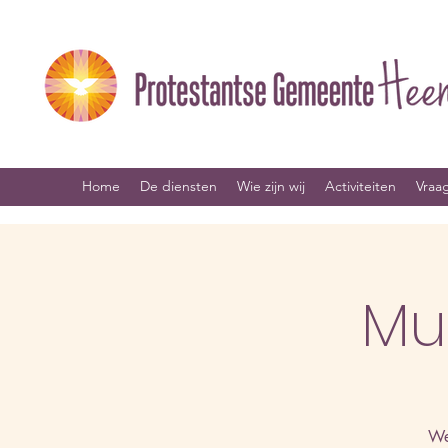
Home
De diensten
Wie zijn wij
Activiteiten
Vraa
Mu
We