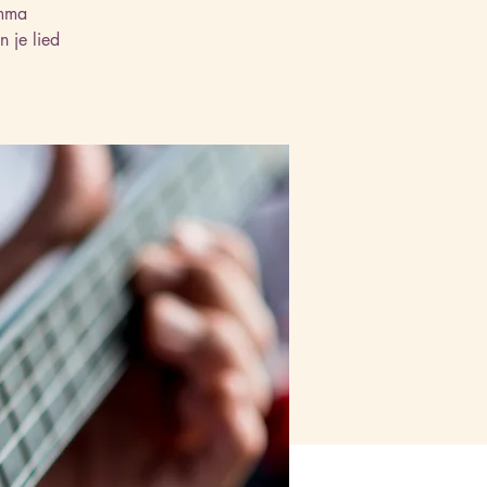
amma
n je lied