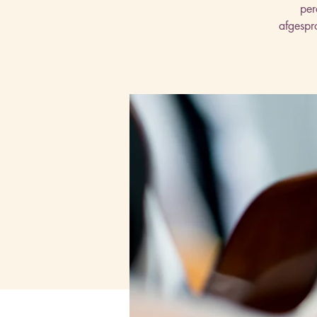
per
afgespro