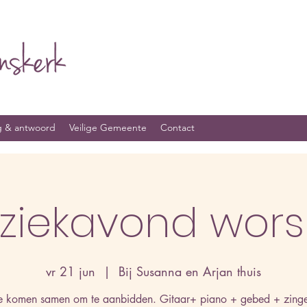
g & antwoord
Veilige Gemeente
Contact
ziekavond wors
vr 21 jun
  |  
Bij Susanna en Arjan thuis
 komen samen om te aanbidden. Gitaar+ piano + gebed + zing