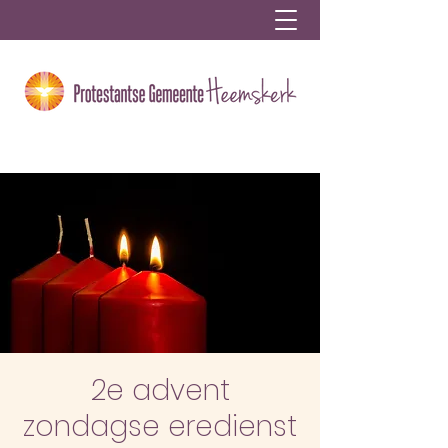
2e advent
zondagse eredienst