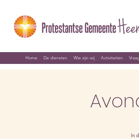
Home
De diensten
Wie zijn wij
Activiteiten
Vraa
Avon
In 