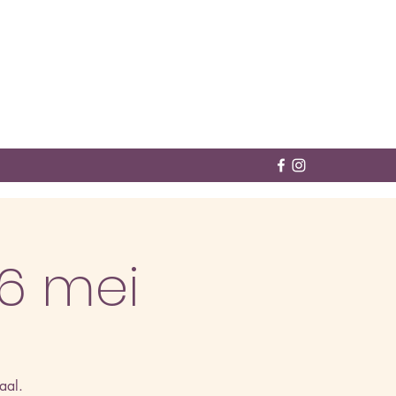
6 mei
aal.