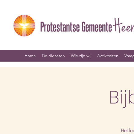
Home
De diensten
Wie zijn wij
Activiteiten
Vraa
Bij
Het ko