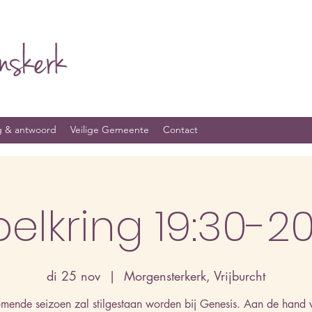
g & antwoord
Veilige Gemeente
Contact
belkring 19:30-2
di 25 nov
  |  
Morgensterkerk, Vrijburcht
mende seizoen zal stilgestaan worden bij Genesis. Aan de hand 