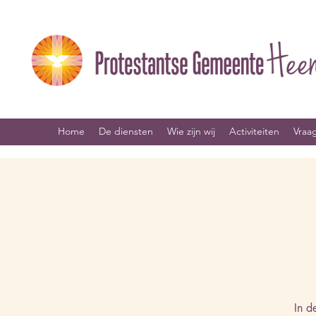
Home
De diensten
Wie zijn wij
Activiteiten
Vraa
In d