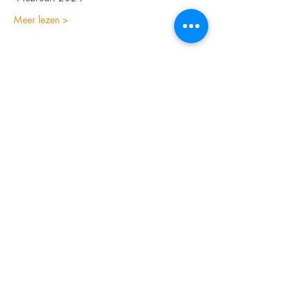
Meer lezen >
Deel dit evenement
Inschrijfformulier nieuwsbrief
Verzenden
©2023 door PKNHeemskerk.