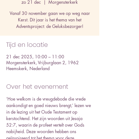
zo 21 dec
  |  
Morgensterkerk
Vanaf 30 november gaan we op weg naar
Kerst. Dit jaar is het thema van het
Adventsproject: de Geluksbezorger!
Tijd en locatie
21 dec 2025, 10:00 – 11:00
Morgensterkerk, Vrijburglaan 2, 1962
Heemskerk, Nederland
Over het evenement
‘Hoe welkom is de vreugdebode die vrede 
aankondigt en goed nieuws brengt,’ lezen we 
in de lezing uit het Oude Testament op 
kerstochtend. Het zijn woorden uit Jesaja 
52:7, waarin de profeet vertelt over Gods 
nabijheid. Deze woorden hebben ons 
geïnspireerd tot het thema voor deze 