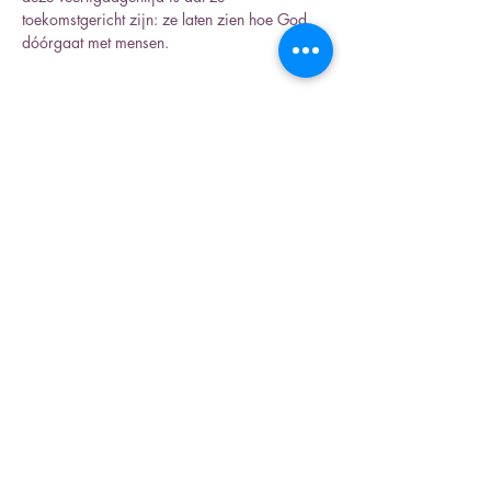
toekomstgericht zijn: ze laten zien hoe God 
dóórgaat met mensen.
Deel dit evenement
Inschrijfformulier nieuwsbrief
Verzenden