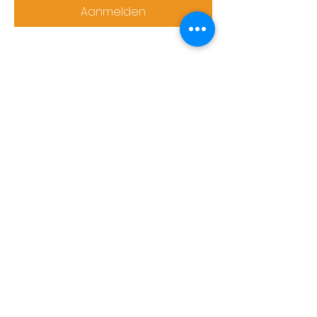
Aanmelden
Deel dit evenement
Inschrijfformulier nieuwsbrief
Verzenden