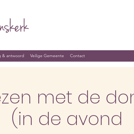
g & antwoord
Veilige Gemeente
Contact
ezen met de do
(in de avond