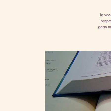
In voo
bespr
gaan me