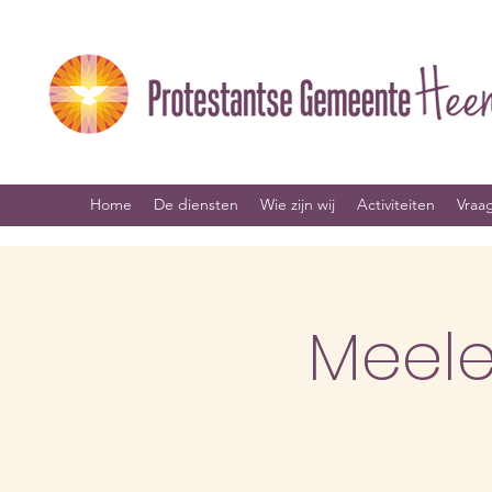
Home
De diensten
Wie zijn wij
Activiteiten
Vraa
Meel