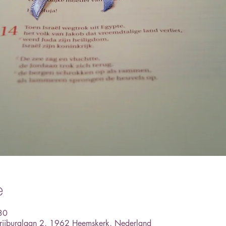
e
30
 Vrijburglaan 2, 1962 Heemskerk, Nederland