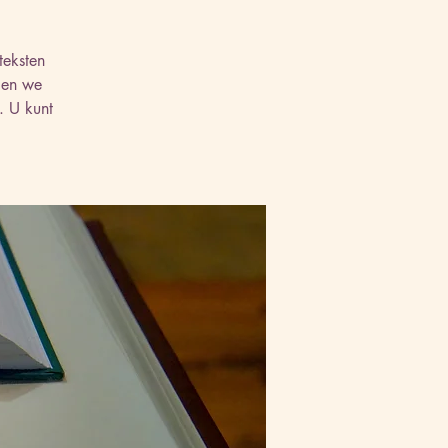
teksten
 en we
. U kunt