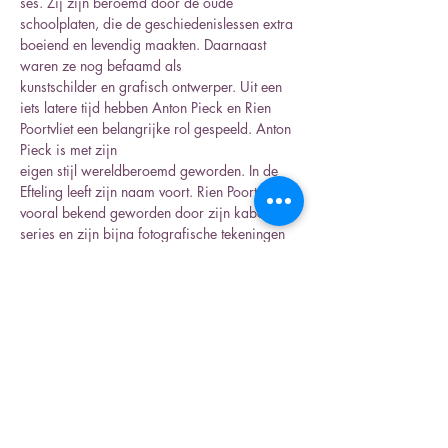
ses. Zij zijn beroemd door de oude 
schoolplaten, die de geschiedenislessen extra 
boeiend en levendig maakten. Daarnaast 
waren ze nog befaamd als
kunstschilder en grafisch ontwerper. Uit een 
iets latere tijd hebben Anton Pieck en Rien 
Poortvliet een belangrijke rol gespeeld. Anton 
Pieck is met zijn
eigen stijl wereldberoemd geworden. In de 
Efteling leeft zijn naam voort. Rien Poortvliet is 
vooral bekend geworden door zijn kabouter 
series en zijn bijna fotografische tekeningen 
van de natuur.
Deel dit evenement