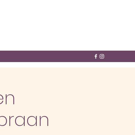
en
opraan