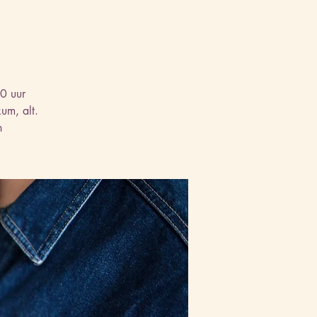
30 uur
um, alt.
n