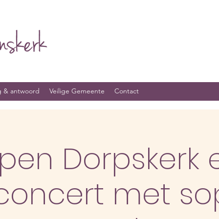
g & antwoord
Veilige Gemeente
Contact
pen Dorpskerk 
concert met s