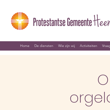
Home
De diensten
Wie zijn wij
Activiteiten
Vraa
O
orgel