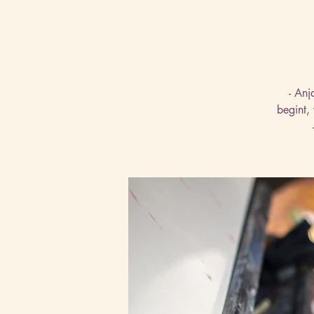
- Anj
begint,