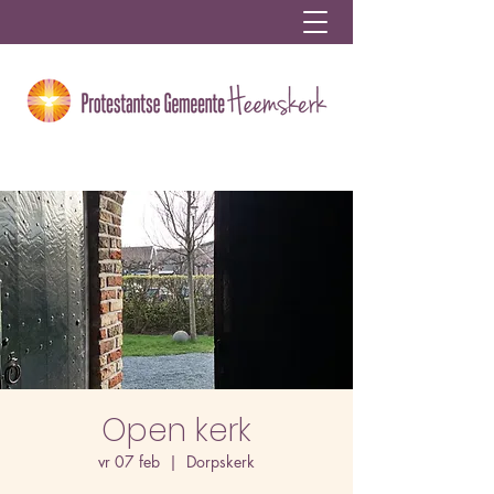
Open kerk
vr 07 feb
  |  
Dorpskerk