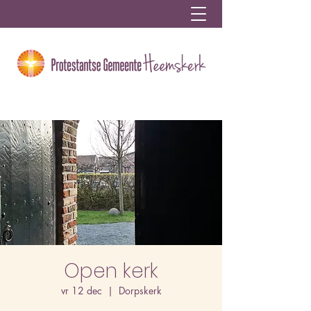
Open kerk
vr 12 dec
  |  
Dorpskerk