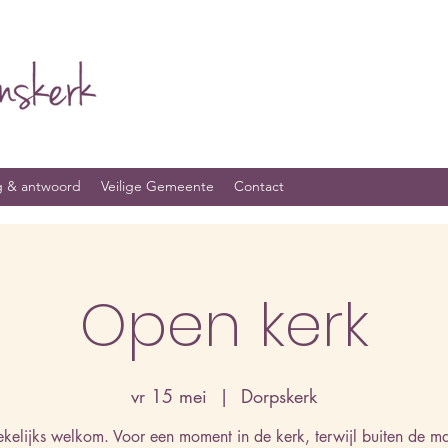
g & antwoord
Veilige Gemeente
Contact
Open kerk
vr 15 mei
  |  
Dorpskerk
kelijks welkom. Voor een moment in de kerk, terwijl buiten de ma