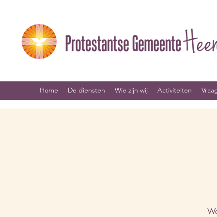
Home
De diensten
Wie zijn wij
Activiteiten
Vraa
We