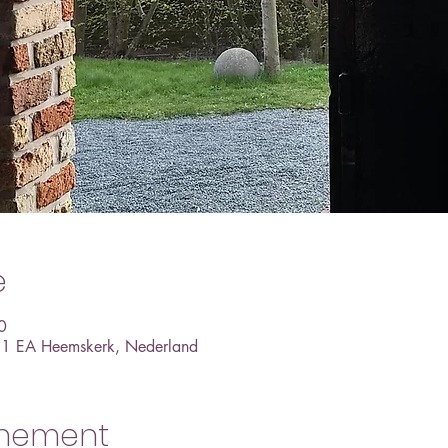
e
0
61 EA Heemskerk, Nederland
enement