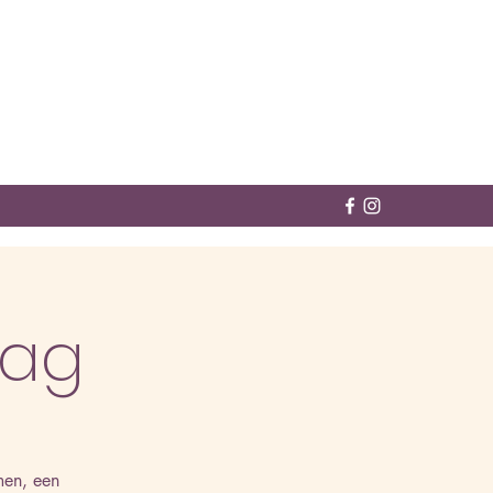
dag
men, een