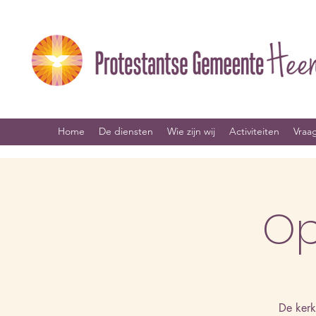
Home
De diensten
Wie zijn wij
Activiteiten
Vraa
Op
De kerk