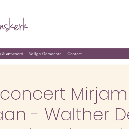
g & antwoord
Veilige Gemeente
Contact
concert Mirjam 
aan - Walther D