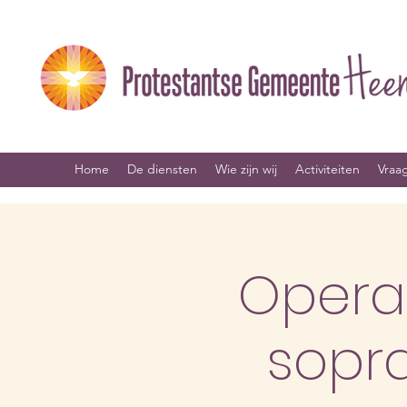
Home
De diensten
Wie zijn wij
Activiteiten
Vraa
Opera
sopr