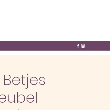
Betjes
eubel