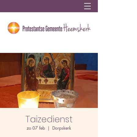
Taizedienst
zo 07 feb
  |  
Dorpskerk