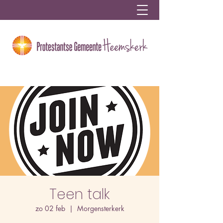
Teen talk
zo 02 feb
  |  
Morgensterkerk