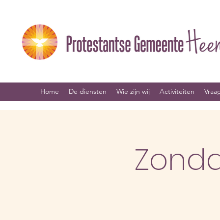
Home
De diensten
Wie zijn wij
Activiteiten
Vraa
Zonda