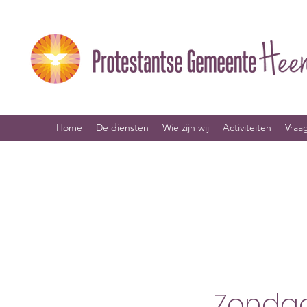
Home
De diensten
Wie zijn wij
Activiteiten
Vraa
Zondag