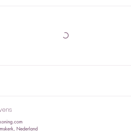
vens
koning.com
emskerk, Nederland