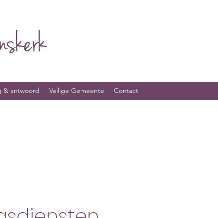
g & antwoord
Veilige Gemeente
Contact
sdiensten