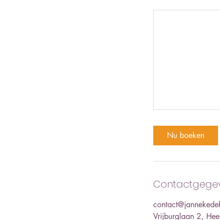
Nu boeken
Contactgege
contact@jannekede
Vrijburglaan 2, He