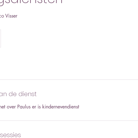
o Visser
van de dienst
t over Paulus er is kindernevendienst
essies